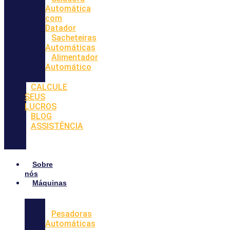
Automática
com
Datador
Sacheteiras
Automáticas
Alimentador
Automático
CALCULE
SEUS
LUCROS
BLOG
ASSISTÊNCIA
Sobre
nós
Máquinas
Pesadoras
Automáticas