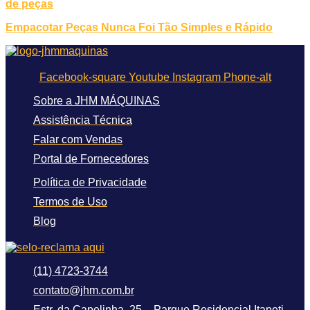
de peças
Empacotar Peças Nunca Foi Tão Simples e Rápido
Facebook-square
Youtube
Instagram
Phone-alt
Sobre a JHM MÁQUINAS
Assistência Técnica
Falar com Vendas
Portal de Fornecedores
Política de Privacidade
Termos de Uso
Blog
(11) 4723-3744
contato@jhm.com.br
Estr. da Capelinha, 25 – Parque Residencial Itapeti -