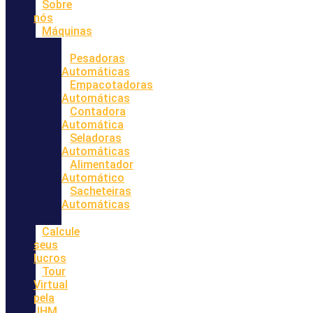
Sobre
nós
Máquinas
Pesadoras
Automáticas
Empacotadoras
Automáticas
Contadora
Automática
Seladoras
Automáticas
Alimentador
Automático
Sacheteiras
Automáticas
Calcule
seus
lucros
Tour
Virtual
pela
JHM