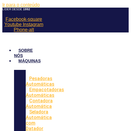
Ir para o conteúdo
LÍDER DESDE
1992
Facebook-square
Youtube
Instagram
Phone-alt
SOBRE
NÓS
MÁQUINAS
Pesadoras
Automáticas
Empacotadoras
Automáticas
Contadora
Automática
Seladora
Automática
com
Datador