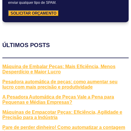
enviar qualquer tipo de SPAM.
SOLICITAR ORÇAMENTO
ÚLTIMOS POSTS
Máquina de Embalar Peças: Mais Eficiência, Menos
Desperdício e Maior Lucro
Pesadora automática de peças: como aumentar seu
lucro com mais precisão e produtividade
A Pesadora Automática de Peças Vale a Pena para
Pequenas e Médias Empresas?
Máquinas de Empacotar Peças: Eficiência, Agilidade e
Precisão para a Indústria
Pare de perder dinheiro! Como automatizar a contagem