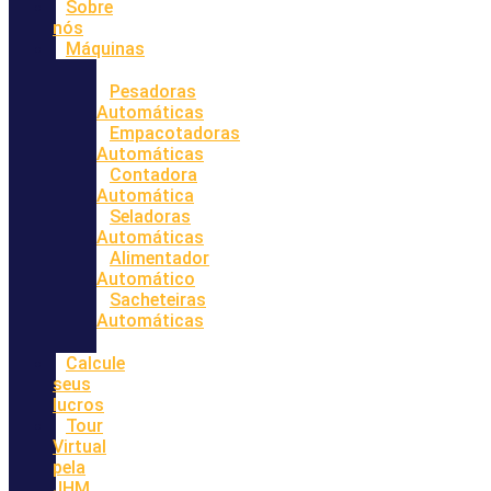
Sobre
nós
Máquinas
Pesadoras
Automáticas
Empacotadoras
Automáticas
Contadora
Automática
Seladoras
Automáticas
Alimentador
Automático
Sacheteiras
Automáticas
Calcule
seus
lucros
Tour
Virtual
pela
JHM