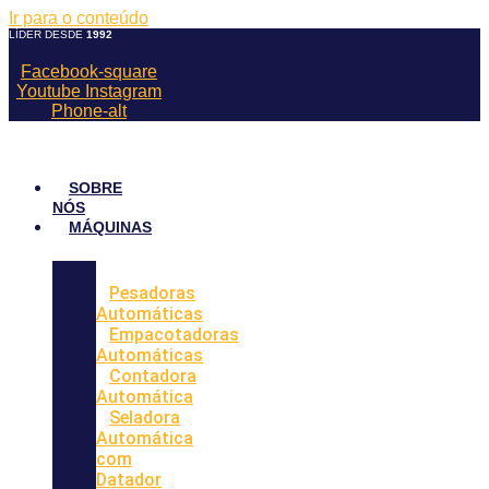
Ir para o conteúdo
LÍDER DESDE
1992
Facebook-square
Youtube
Instagram
Phone-alt
SOBRE
NÓS
MÁQUINAS
Pesadoras
Automáticas
Empacotadoras
Automáticas
Contadora
Automática
Seladora
Automática
com
Datador