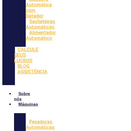
Automática
com
Datador
Sacheteiras
Automáticas
Alimentador
Automático
CALCULE
SEUS
LUCROS
BLOG
ASSISTÊNCIA
Sobre
nós
Máquinas
Pesadoras
Automáticas