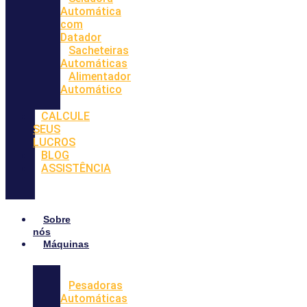
Automática
com
Datador
Sacheteiras
Automáticas
Alimentador
Automático
CALCULE
SEUS
LUCROS
BLOG
ASSISTÊNCIA
Sobre
nós
Máquinas
Pesadoras
Automáticas