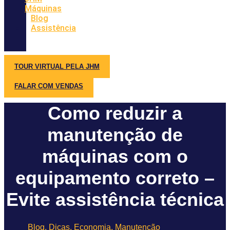
Máquinas
Blog
Assistência
TOUR VIRTUAL PELA JHM
FALAR COM VENDAS
Como reduzir a
manutenção de
máquinas com o
equipamento correto –
Evite assistência técnica
Blog
,
Dicas
,
Economia
,
Manutenção