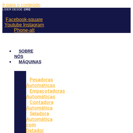
Ir para o conteúdo
LÍDER DESDE
1992
Facebook-square
Youtube
Instagram
Phone-alt
SOBRE
NÓS
MÁQUINAS
Pesadoras
Automáticas
Empacotadoras
Automáticas
Contadora
Automática
Seladora
Automática
com
Datador