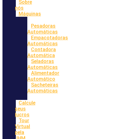
Sobre
nós
Máquinas
Pesadoras
Automáticas
Empacotadoras
Automáticas
Contadora
Automática
Seladoras
Automáticas
Alimentador
Automático
Sacheteiras
Automáticas
Calcule
seus
lucros
Tour
Virtual
pela
JHM