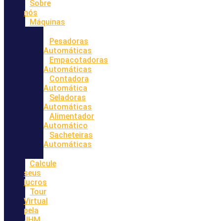
Sobre
nós
Máquinas
Pesadoras
Automáticas
Empacotadoras
Automáticas
Contadora
Automática
Seladoras
Automáticas
Alimentador
Automático
Sacheteiras
Automáticas
Calcule
seus
lucros
Tour
Virtual
pela
JHM