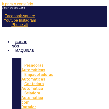
Ir para o conteúdo
LÍDER DESDE
1992
Facebook-square
Youtube
Instagram
Phone-alt
SOBRE
NÓS
MÁQUINAS
Pesadoras
Automáticas
Empacotadoras
Automáticas
Contadora
Automática
Seladora
Automática
com
Datador