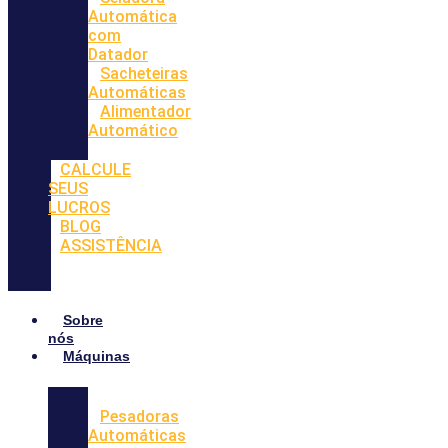
Automática
com
Datador
Sacheteiras
Automáticas
Alimentador
Automático
CALCULE
SEUS
LUCROS
BLOG
ASSISTÊNCIA
Sobre
nós
Máquinas
Pesadoras
Automáticas