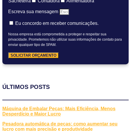
Sacheteira
Contadora
Alimentadora
Escreva sua mensagem
Eu concordo em receber comunicações.
Nossa empresa está comprometida a proteger e respeitar sua
privacidade. Prometemos não utilizar suas informações de contato para
enviar qualquer tipo de SPAM.
SOLICITAR ORÇAMENTO
ÚLTIMOS POSTS
Máquina de Embalar Peças: Mais Eficiência, Menos
Desperdício e Maior Lucro
Pesadora automática de peças: como aumentar seu
lucro com mais precisão e produtividade