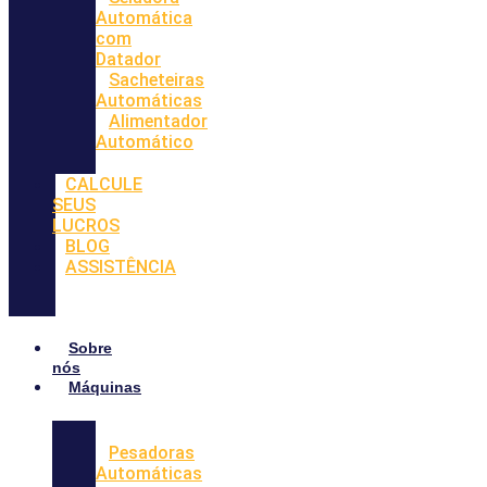
Automática
com
Datador
Sacheteiras
Automáticas
Alimentador
Automático
CALCULE
SEUS
LUCROS
BLOG
ASSISTÊNCIA
Sobre
nós
Máquinas
Pesadoras
Automáticas