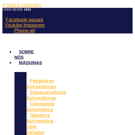
Ir para o conteúdo
LÍDER DESDE
1992
Facebook-square
Youtube
Instagram
Phone-alt
SOBRE
NÓS
MÁQUINAS
Pesadoras
Automáticas
Empacotadoras
Automáticas
Contadora
Automática
Seladora
Automática
com
Datador