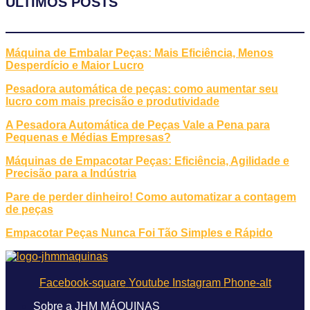
ÚLTIMOS POSTS
Máquina de Embalar Peças: Mais Eficiência, Menos
Desperdício e Maior Lucro
Pesadora automática de peças: como aumentar seu
lucro com mais precisão e produtividade
A Pesadora Automática de Peças Vale a Pena para
Pequenas e Médias Empresas?
Máquinas de Empacotar Peças: Eficiência, Agilidade e
Precisão para a Indústria
Pare de perder dinheiro! Como automatizar a contagem
de peças
Empacotar Peças Nunca Foi Tão Simples e Rápido
Facebook-square
Youtube
Instagram
Phone-alt
Sobre a JHM MÁQUINAS