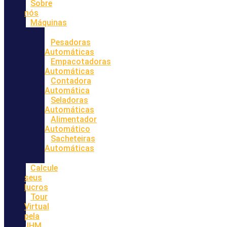
Sobre
nós
Máquinas
Pesadoras
Automáticas
Empacotadoras
Automáticas
Contadora
Automática
Seladoras
Automáticas
Alimentador
Automático
Sacheteiras
Automáticas
Calcule
seus
lucros
Tour
Virtual
pela
JHM