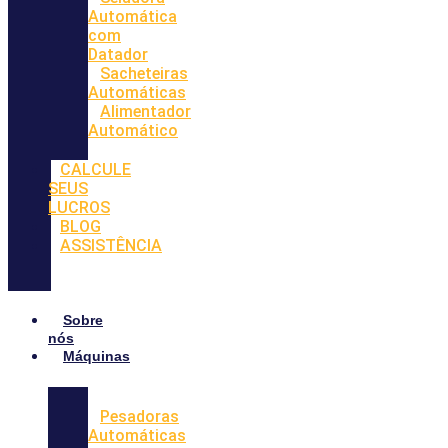
Automática
com
Datador
Sacheteiras
Automáticas
Alimentador
Automático
CALCULE
SEUS
LUCROS
BLOG
ASSISTÊNCIA
Sobre
nós
Máquinas
Pesadoras
Automáticas