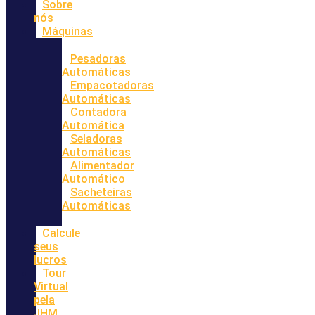
Sobre
nós
Máquinas
Pesadoras
Automáticas
Empacotadoras
Automáticas
Contadora
Automática
Seladoras
Automáticas
Alimentador
Automático
Sacheteiras
Automáticas
Calcule
seus
lucros
Tour
Virtual
pela
JHM