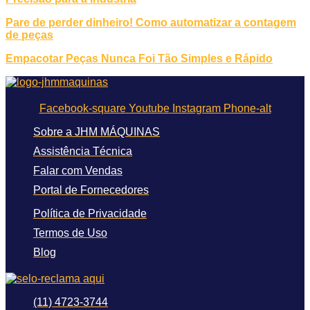
Pare de perder dinheiro! Como automatizar a contagem
de peças
Empacotar Peças Nunca Foi Tão Simples e Rápido
Facebook-square
Youtube
Instagram
Phone-alt
Sobre a JHM MÁQUINAS
Assistência Técnica
Falar com Vendas
Portal de Fornecedores
Política de Privacidade
Termos de Uso
Blog
(11) 4723-3744