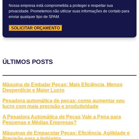
Nossa empresa está comprometida a proteger e respeitar sua
privacidade. Prometemos não utilizar suas informações de contato para
enviar qualquer tipo de SPAM.
SOLICITAR ORÇAMENTO
ÚLTIMOS POSTS
Máquina de Embalar Peças: Mais Eficiência, Menos
Desperdício e Maior Lucro
Pesadora automática de peças: como aumentar seu
lucro com mais precisão e produtividade
A Pesadora Automática de Peças Vale a Pena para
Pequenas e Médias Empresas?
Máquinas de Empacotar Peças: Eficiência, Agilidade e
Precisão para a Indústria