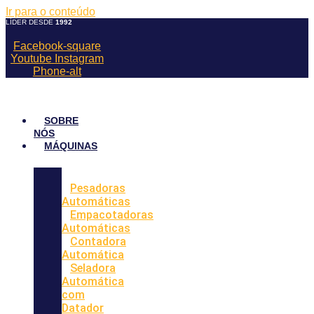
Ir para o conteúdo
LÍDER DESDE
1992
Facebook-square
Youtube
Instagram
Phone-alt
SOBRE
NÓS
MÁQUINAS
Pesadoras
Automáticas
Empacotadoras
Automáticas
Contadora
Automática
Seladora
Automática
com
Datador