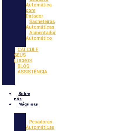
Automática
com
Datador
Sacheteiras
Automáticas
Alimentador
Automático
CALCULE
SEUS
LUCROS
BLOG
ASSISTÊNCIA
Sobre
nós
Máquinas
Pesadoras
Automáticas