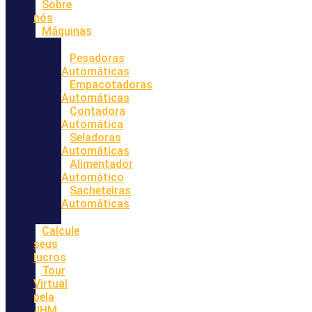
Sobre
nós
Máquinas
Pesadoras
Automáticas
Empacotadoras
Automáticas
Contadora
Automática
Seladoras
Automáticas
Alimentador
Automático
Sacheteiras
Automáticas
Calcule
seus
lucros
Tour
Virtual
pela
JHM