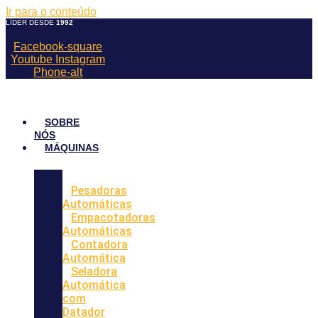
Ir para o conteúdo
LÍDER DESDE
1992
Facebook-square
Youtube
Instagram
Phone-alt
SOBRE
NÓS
MÁQUINAS
Pesadoras
Automáticas
Empacotadoras
Automáticas
Contadora
Automática
Seladora
Automática
com
Datador