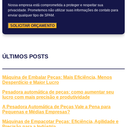
Nossa empresa está comprometida a proteger e respeitar sua
privacidade. Prometemos não utilizar suas informações de contato para
enviar qualquer tipo de SPAM.
SOLICITAR ORÇAMENTO
ÚLTIMOS POSTS
Máquina de Embalar Peças: Mais Eficiência, Menos
Desperdício e Maior Lucro
Pesadora automática de peças: como aumentar seu
lucro com mais precisão e produtividade
A Pesadora Automática de Peças Vale a Pena para
Pequenas e Médias Empresas?
Máquinas de Empacotar Peças: Eficiência, Agilidade e
Precisão para a Indústria