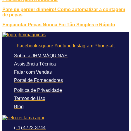
Pare de perder dinheiro! Como automatizar a contagem
de peças
Empacotar Peças Nunca Foi Tão Simples e Rápido
Facebook-square
Youtube
Instagram
Phone-alt
Sobre a JHM MÁQUINAS
Assistência Técnica
Falar com Vendas
Portal de Fornecedores
Política de Privacidade
Termos de Uso
Blog
(11) 4723-3744