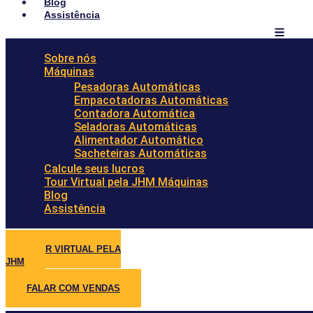
Blog
Assistência
Sobre nós
Máquinas
Pesadoras Automáticas
Empacotadoras Automáticas
Contadora Automática
Seladoras Automáticas
Alimentador Automático
Sacheteiras Automáticas
Calcule seus lucros
Tour Virtual pela JHM Máquinas
Blog
Assistência
TOUR VIRTUAL PELA
JHM
FALAR COM VENDAS