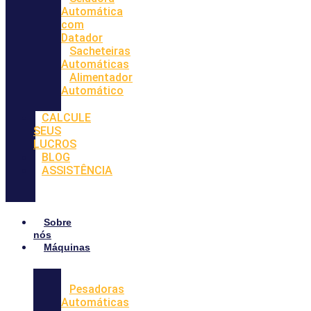
Automática
com
Datador
Sacheteiras
Automáticas
Alimentador
Automático
CALCULE
SEUS
LUCROS
BLOG
ASSISTÊNCIA
Sobre
nós
Máquinas
Pesadoras
Automáticas