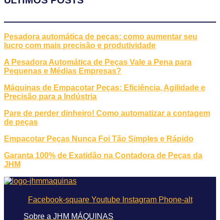
ÚLTIMOS POSTS
Pesadora automática de peças: como aumentar seu
lucro com mais precisão e produtividade
A Pesadora Automática de Peças Vale a Pena para
Pequenas e Médias Empresas?
Máquinas de Empacotar Peças: Eficiência, Agilidade e
Precisão para a Indústria
Pare de perder dinheiro! Como automatizar a contagem
de peças
Empacotar Peças Nunca Foi Tão Simples e Rápido
Garanta 100% de Exatidão na Contadora de Peças da
JHM
Facebook-square
Youtube
Instagram
Phone-alt
Sobre a JHM MÁQUINAS