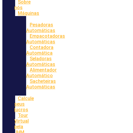
Sobre
nós
Máquinas
Pesadoras
Automáticas
Empacotadoras
Automáticas
Contadora
Automática
Seladoras
Automáticas
Alimentador
Automático
Sacheteiras
Automáticas
Calcule
seus
lucros
Tour
Virtual
pela
JHM