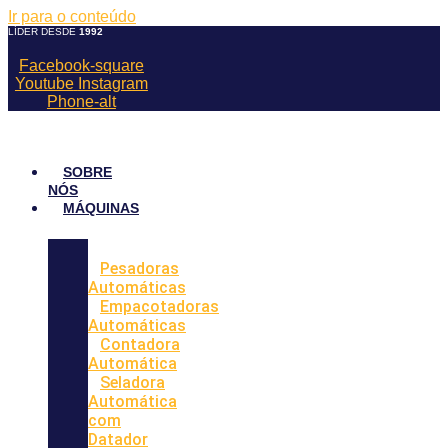
Ir para o conteúdo
LÍDER DESDE
1992
Facebook-square
Youtube
Instagram
Phone-alt
SOBRE
NÓS
MÁQUINAS
Pesadoras
Automáticas
Empacotadoras
Automáticas
Contadora
Automática
Seladora
Automática
com
Datador