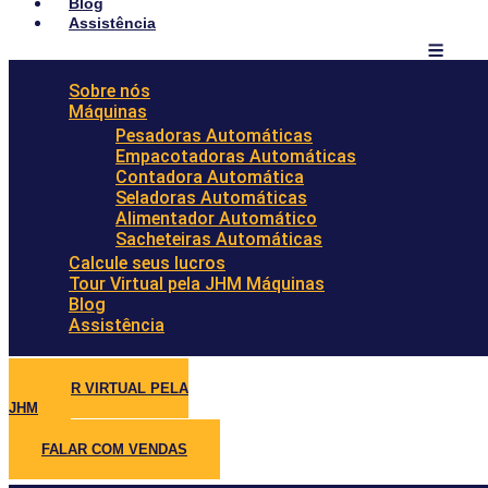
Blog
Assistência
Sobre nós
Máquinas
Pesadoras Automáticas
Empacotadoras Automáticas
Contadora Automática
Seladoras Automáticas
Alimentador Automático
Sacheteiras Automáticas
Calcule seus lucros
Tour Virtual pela JHM Máquinas
Blog
Assistência
TOUR VIRTUAL PELA
JHM
FALAR COM VENDAS