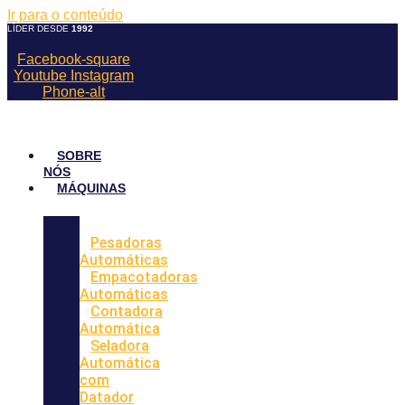
Ir para o conteúdo
LÍDER DESDE
1992
Facebook-square
Youtube
Instagram
Phone-alt
SOBRE
NÓS
MÁQUINAS
Pesadoras
Automáticas
Empacotadoras
Automáticas
Contadora
Automática
Seladora
Automática
com
Datador