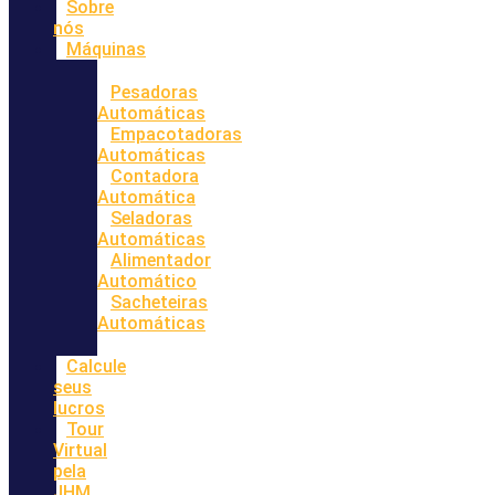
Sobre
nós
Máquinas
Pesadoras
Automáticas
Empacotadoras
Automáticas
Contadora
Automática
Seladoras
Automáticas
Alimentador
Automático
Sacheteiras
Automáticas
Calcule
seus
lucros
Tour
Virtual
pela
JHM