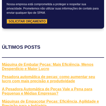
Nossa empresa está comprometida a proteger e respeitar sua
privacidade. Prometemos não utilizar suas informações de contato para
enviar qualquer tipo de SPAM.
SOLICITAR ORÇAMENTO
ÚLTIMOS POSTS
Máquina de Embalar Peças: Mais Eficiência, Menos
Desperdício e Maior Lucro
Pesadora automática de peças: como aumentar seu
lucro com mais precisão e produtividade
A Pesadora Automática de Peças Vale a Pena para
Pequenas e Médias Empresas?
Máquinas de Empacotar Peças: Eficiência, Agilidade e
Precisão para a Indústria