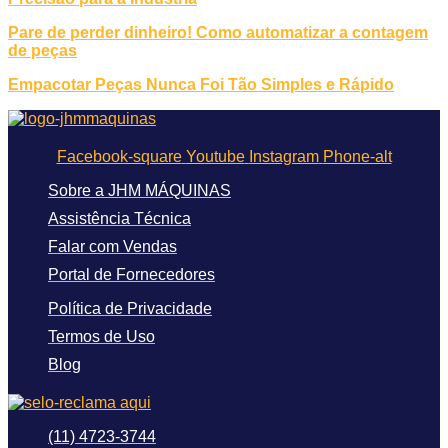
Pare de perder dinheiro! Como automatizar a contagem
de peças
Empacotar Peças Nunca Foi Tão Simples e Rápido
Facebook-square
Youtube
Instagram
Phone-alt
Sobre a JHM MÁQUINAS
Assistência Técnica
Falar com Vendas
Portal de Fornecedores
Política de Privacidade
Termos de Uso
Blog
(11) 4723-3744