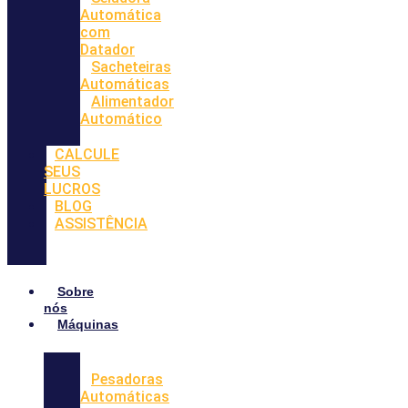
Automática
com
Datador
Sacheteiras
Automáticas
Alimentador
Automático
CALCULE
SEUS
LUCROS
BLOG
ASSISTÊNCIA
Sobre
nós
Máquinas
Pesadoras
Automáticas