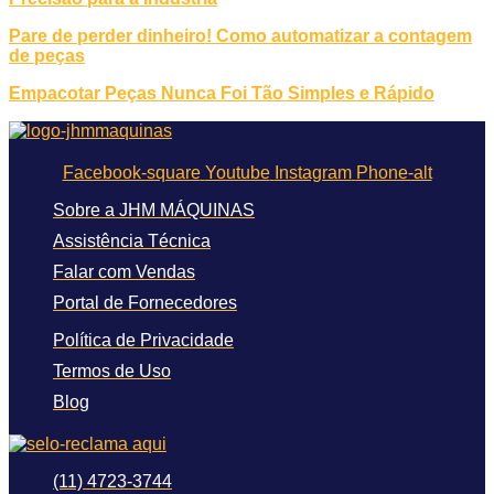
Pare de perder dinheiro! Como automatizar a contagem
de peças
Empacotar Peças Nunca Foi Tão Simples e Rápido
Facebook-square
Youtube
Instagram
Phone-alt
Sobre a JHM MÁQUINAS
Assistência Técnica
Falar com Vendas
Portal de Fornecedores
Política de Privacidade
Termos de Uso
Blog
(11) 4723-3744