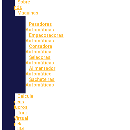
Sobre
nós
Máquinas
Pesadoras
Automáticas
Empacotadoras
Automáticas
Contadora
Automática
Seladoras
Automáticas
Alimentador
Automático
Sacheteiras
Automáticas
Calcule
seus
lucros
Tour
Virtual
pela
JHM