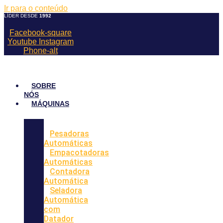
Ir para o conteúdo
LÍDER DESDE
1992
Facebook-square
Youtube
Instagram
Phone-alt
SOBRE
NÓS
MÁQUINAS
Pesadoras
Automáticas
Empacotadoras
Automáticas
Contadora
Automática
Seladora
Automática
com
Datador