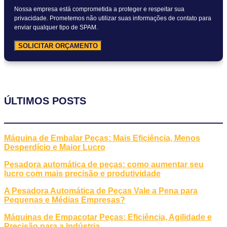
Nossa empresa está comprometida a proteger e respeitar sua
privacidade. Prometemos não utilizar suas informações de contato para
enviar qualquer tipo de SPAM.
SOLICITAR ORÇAMENTO
ÚLTIMOS POSTS
Máquina de Embalar Peças: Mais Eficiência, Menos
Desperdício e Maior Lucro
Pesadora automática de peças: como aumentar seu
lucro com mais precisão e produtividade
A Pesadora Automática de Peças Vale a Pena para
Pequenas e Médias Empresas?
Máquinas de Empacotar Peças: Eficiência, Agilidade e
Precisão para a Indústria