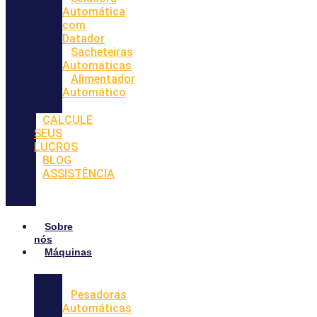
Automática
com
Datador
Sacheteiras
Automáticas
Alimentador
Automático
CALCULE
SEUS
LUCROS
BLOG
ASSISTÊNCIA
Sobre
nós
Máquinas
Pesadoras
Automáticas