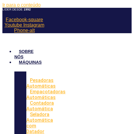
Ir para o conteúdo
LÍDER DESDE
1992
Facebook-square
Youtube
Instagram
Phone-alt
SOBRE
NÓS
MÁQUINAS
Pesadoras
Automáticas
Empacotadoras
Automáticas
Contadora
Automática
Seladora
Automática
com
Datador