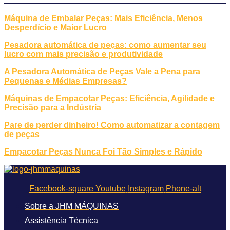
Máquina de Embalar Peças: Mais Eficiência, Menos
Desperdício e Maior Lucro
Pesadora automática de peças: como aumentar seu
lucro com mais precisão e produtividade
A Pesadora Automática de Peças Vale a Pena para
Pequenas e Médias Empresas?
Máquinas de Empacotar Peças: Eficiência, Agilidade e
Precisão para a Indústria
Pare de perder dinheiro! Como automatizar a contagem
de peças
Empacotar Peças Nunca Foi Tão Simples e Rápido
Facebook-square
Youtube
Instagram
Phone-alt
Sobre a JHM MÁQUINAS
Assistência Técnica