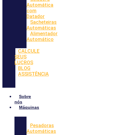
Automática
com
Datador
Sacheteiras
Automáticas
Alimentador
Automático
CALCULE
SEUS
LUCROS
BLOG
ASSISTÊNCIA
Sobre
nós
Máquinas
Pesadoras
Automáticas