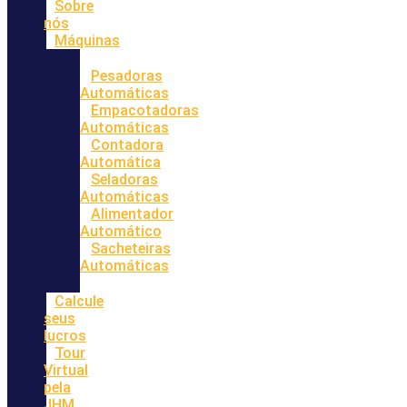
Sobre
nós
Máquinas
Pesadoras
Automáticas
Empacotadoras
Automáticas
Contadora
Automática
Seladoras
Automáticas
Alimentador
Automático
Sacheteiras
Automáticas
Calcule
seus
lucros
Tour
Virtual
pela
JHM